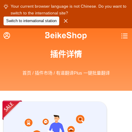
Your current browser language is not Chinese. Do you want to

switch to the international site?

Switch to international station


插件详情
首页
/
插件市场
/ 有道翻译Plus 一键批量翻译