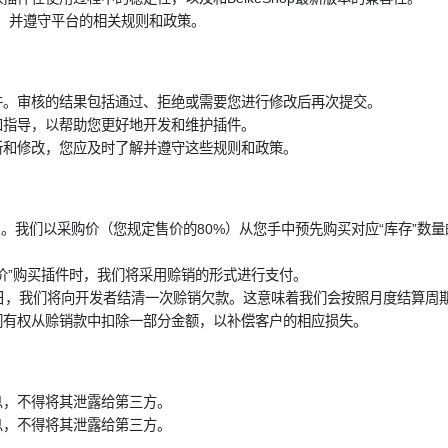
p 平台，并遵守平台的相关规则和政策。
插件。审核的结果包括通过、拒绝或需要您进行修改后再次提交。
持和指导，以帮助您更好地开发和维护插件。
更新和修改，您应及时了解并遵守这些规则和政策。
为采购关系。我们以采购价（您规定售价的80%）从您手中预先购买对应“库存
购价”购买插件时，我们将采用赊销的形式进行支付。
自然日，我们将向开发者结清一次赊销欠款。这意味着我们会按照月度结算
我们有权从赊销款中扣除一部分金额，以补偿客户的相应损失。
信息，不得将其泄露给第三方。
信息，不得将其泄露给第三方。