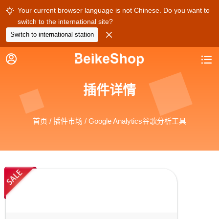
Your current browser language is not Chinese. Do you want to

switch to the international site?

Switch to international station


插件详情
首页
/
插件市场
/ Google Analytics谷歌分析工具