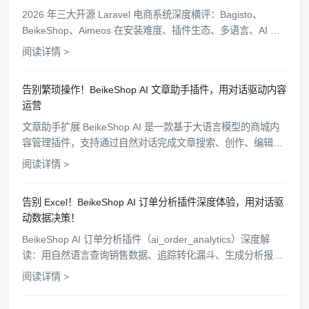
2026 年三大开源 Laravel 电商系统深度横评：Bagisto、
BeikeShop、Aimeos 在安装难度、插件生态、多语言、AI 功
能、站群管理等维度全面对比，帮你选出最适合的方案。
阅读详情 >
告别繁琐操作！BeikeShop AI 文章助手插件，用对话驱动内容
运营
文章助手扩展 BeikeShop AI 是一款基于大语言模型的商城内
容管理插件，支持通过自然对话完成文章搜索、创作、编辑和
删除等操作，配备沉浸式聊天窗口、细粒度权限控制和操作审
阅读详情 >
计追踪，让商城内容维护变得简单高效。
告别 Excel！BeikeShop AI 订单分析插件深度体验，用对话驱
动数据决策！
BeikeShop AI 订单分析插件（ai_order_analytics）深度解
读：用自然语言查询销售数据、追踪转化漏斗、生成分析报
告，让你的独立站运营告别手动统计时代。
阅读详情 >