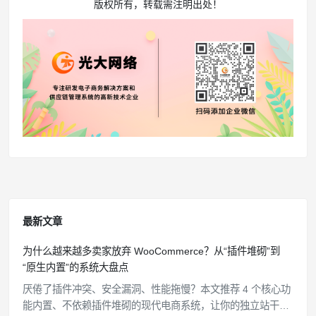
版权所有，转载需注明出处！
最新文章
为什么越来越多卖家放弃 WooCommerce？从“插件堆砌”到
“原生内置”的系统大盘点
厌倦了插件冲突、安全漏洞、性能拖慢？本文推荐 4 个核心功
能内置、不依赖插件堆砌的现代电商系统，让你的独立站干