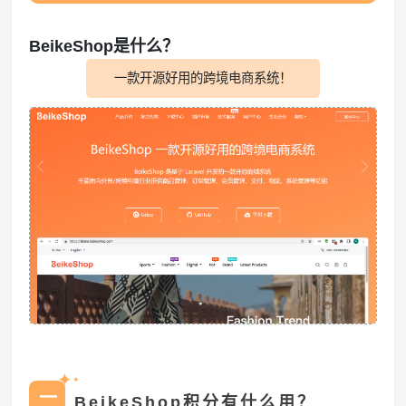
BeikeShop是什么？
一款开源好用的跨境电商系统！
✦
✦
一
BeikeShop积分有什么用？