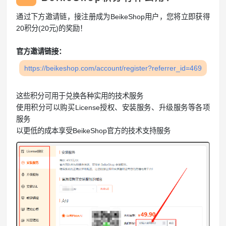
通过下方邀请链，接注册成为BeikeShop用户，您将立即获得
20积分(20元)的奖励！
官方邀请链接：
https://beikeshop.com/account/register?referrer_id=469
这些积分可用于兑换各种实用的技术服务
使用积分可以购买License授权、安装服务、升级服务等各项
服务
以更低的成本享受BeikeShop官方的技术支持服务