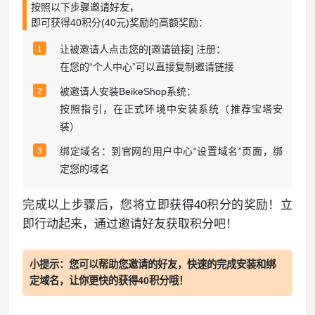
按照以下步骤邀请好友，
即可获得40积分(40元)奖励的高额奖励：
让被邀请人点击您的[邀请链接] 注册：
1
在您的“个人中心”可以直接复制邀请链接
被邀请人安装BeikeShop系统：
2
按照指引，在正式环境中安装系统（推荐宝塔安
装）
绑定域名：到官网的用户中心“设置域名”页面，绑
3
定您的域名
完成以上步骤后，您将立即获得40积分的奖励！立
即行动起来，通过邀请好友获取积分吧！
小提示：您可以帮助您邀请的好友，快速的完成安装和绑
定域名，让你更快的获得40积分哦！