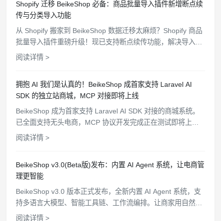
Shopify 迁移 BeikeShop 必备：商品批量导入插件新增断点续
传与分类导入功能
从 Shopify 搬家到 BeikeShop 数据迁移太麻烦？Shopify 商品
批量导入插件重磅升级！现已支持断点续传功能，解决导入中
断难题；并新增分类一键导入，完美同步 Shopify 分类结构。
阅读详情 >
点击了解如何更高效、完整地完成店铺数据迁移。
拥抱 AI 我们是认真的！BeikeShop 成首家支持 Laravel AI
SDK 的独立站商城，MCP 对接即将上线
BeikeShop 成为首家支持 Laravel AI SDK 对接的商城系统。
已全面支持无头电商，MCP 协议开发完成正在测试即将上
线，持续开放更多 API 接口，为卖家打造更智能的电商生态。
阅读详情 >
BeikeShop v3.0(Beta版)发布：内置 AI Agent 系统，让电商管
理更智能
BeikeShop v3.0 版本正式发布，全新内置 AI Agent 系统，支
持多语言大模型、智能工具链、工作流编排。让商家用自然语
言管理商品、查询订单、分析客户，电商管理从此更简单高
阅读详情 >