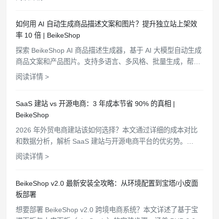
效。
如何用 AI 自动生成商品描述文案和图片？提升独立站上架效
率 10 倍 | BeikeShop
探索 BeikeShop AI 商品描述生成器，基于 AI 大模型自动生成
商品文案和产品图片。支持多语言、多风格、批量生成，帮助
电商卖家快速上架商品，提升运营效率。
阅读详情 >
SaaS 建站 vs 开源电商：3 年成本节省 90% 的真相 |
BeikeShop
2026 年外贸电商建站该如何选择？本文通过详细的成本对比
和数据分析，解析 SaaS 建站与开源电商平台的优劣势。
BeikeShop 开源商城系统，100% 开源免费，助力外贸企业轻
阅读详情 >
松扩展独立站业务。
BeikeShop v2.0 最新安装全攻略：从环境配置到宝塔/小皮面
板部署
想要部署 BeikeShop v2.0 跨境电商系统？本文详述了基于宝